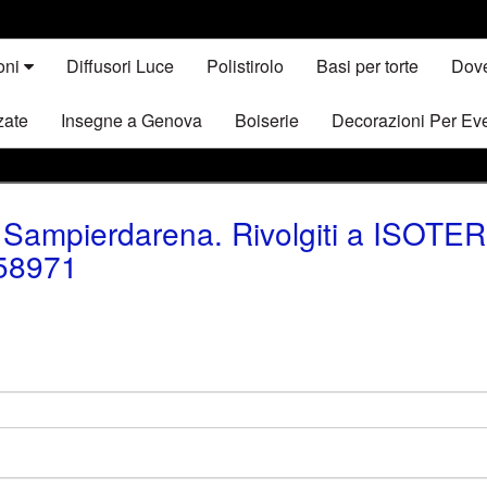
oni
Diffusori Luce
Polistirolo
Basi per torte
Dov
zate
Insegne a Genova
Boiserie
Decorazioni Per Eve
olo a Sampierdarena. Rivolgiti a 
458971