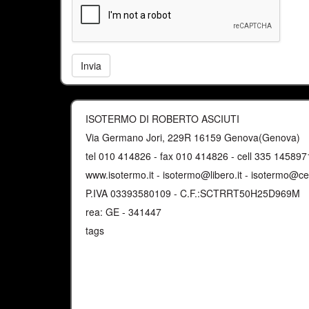
Invia
ISOTERMO DI ROBERTO ASCIUTI
Via Germano Jori, 229R 16159 Genova(Genova)
tel 010 414826 - fax 010 414826 - cell 335 145897
www.isotermo.it
-
isotermo@libero.it
-
isotermo@cer
P.IVA 03393580109 - C.F.:SCTRRT50H25D969M
rea: GE - 341447
tags